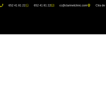
652 41 81 22
652 41 81 22
cc@clarinetclinic.com
Ctra de 