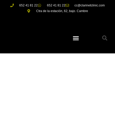
652 41 81 22
652 41 81 22
cc@clarinetclinic.com
Ctra de la estación, 62, bajo. Cambre