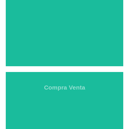
variedad de servicios de reparación de
instrumentos musicales de viento-madera:
Restauración de todo tipo en clarinetes,
saxofones, flautas, oboes y fagotes.
Ver Servicio
Compra Venta
COMPRA Y VENTA
Desde Clarinet Clinic puedes poner tu clarinete
en venta o comprar uno de nuestros clarinetes
reformados y con garantía. Visita nuestro portal