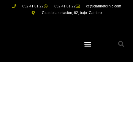
652 41 81 22
652 41 81 22
cc@clarinetclinic.com
Ctra de la estación, 62, bajo. Cambre
MATERIALES
QUE
EMPLEAMOS