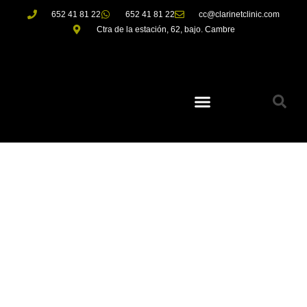
652 41 81 22
652 41 81 22
cc@clarinetclinic.com
Ctra de la estación, 62, bajo. Cambre