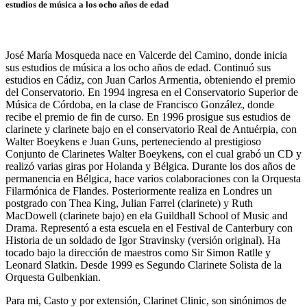
estudios de música a los ocho años de edad
José María Mosqueda nace en Valcerde del Camino, donde inicia
sus estudios de música a los ocho años de edad. Continuó sus
estudios en Cádiz, con Juan Carlos Armentia, obteniendo el premio
del Conservatorio. En 1994 ingresa en el Conservatorio Superior de
Música de Córdoba, en la clase de Francisco González, donde
recibe el premio de fin de curso. En 1996 prosigue sus estudios de
clarinete y clarinete bajo en el conservatorio Real de Antuérpia, con
Walter Boeykens e Juan Guns, perteneciendo al prestigioso
Conjunto de Clarinetes Walter Boeykens, con el cual grabó un CD y
realizó varias giras por Holanda y Bélgica. Durante los dos años de
permanencia en Bélgica, hace varios colaboraciones con la Orquesta
Filarmónica de Flandes. Posteriormente realiza en Londres un
postgrado con Thea King, Julian Farrel (clarinete) y Ruth
MacDowell (clarinete bajo) en ela Guildhall School of Music and
Drama. Representó a esta escuela en el Festival de Canterbury con
Historia de un soldado de Igor Stravinsky (versión original). Ha
tocado bajo la dirección de maestros como Sir Simon Ratlle y
Leonard Slatkin. Desde 1999 es Segundo Clarinete Solista de la
Orquesta Gulbenkian.
Para mi, Casto y por extensión, Clarinet Clinic, son sinónimos de