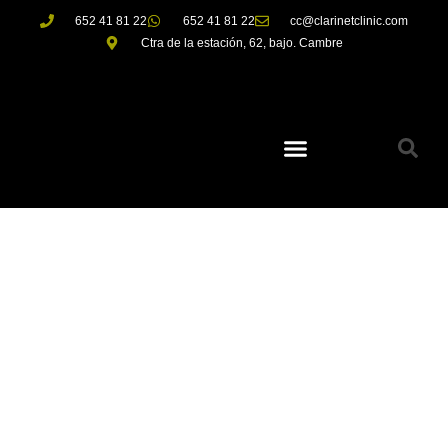
652 41 81 22
652 41 81 22
cc@clarinetclinic.com
Ctra de la estación, 62, bajo. Cambre