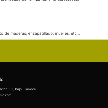
nto de maderas, enzapatillado, muelles, etc…
to
tación, 62, bajo. Cambre
inic.com