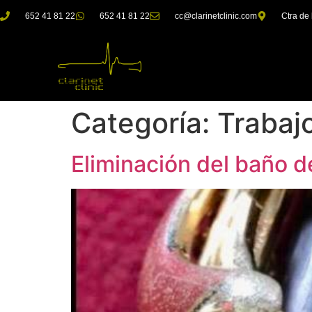
652 41 81 22
652 41 81 22
cc@clarinetclinic.com
Ctra de 
Categoría:
Trabaj
Eliminación del baño d