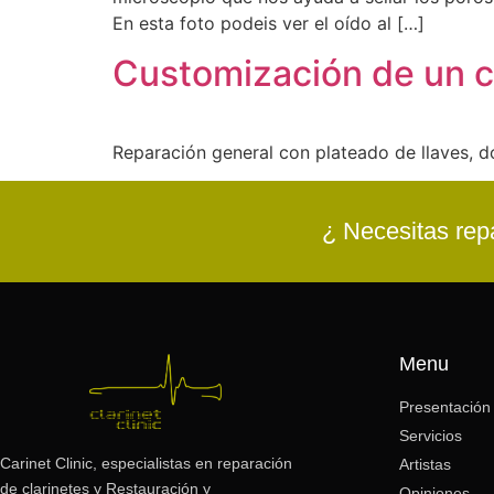
En esta foto podeis ver el oído al […]
Customización de un cl
Reparación general con plateado de llaves, do
¿ Necesitas repa
Menu
Presentación
Servicios
Carinet Clinic, especialistas en reparación
Artistas
de clarinetes y Restauración y
Opiniones