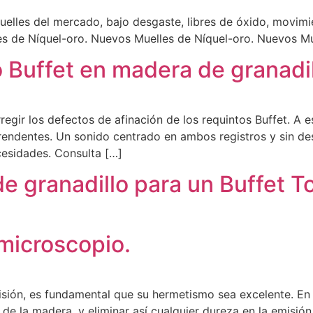
elles del mercado, bajo desgaste, libres de óxido, movimie
s de Níquel-oro. Nuevos Muelles de Níquel-oro. Nuevos Mu
o Buffet en madera de granadil
regir los defectos de afinación de los requintos Buffet. A e
rendentes. Un sonido centrado en ambos registros y sin de
cesidades. Consulta […]
 granadillo para un Buffet T
microscopio.
ión, es fundamental que su hermetismo sea excelente. En C
 de la madera, y eliminar así cualquier dureza en la emis