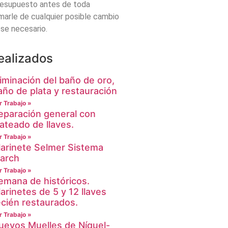
presupuesto antes de toda
rmarle de cualquier posible cambio
ese necesario.
ealizados
liminación del baño de oro,
año de plata y restauración
r Trabajo »
eparación general con
lateado de llaves.
r Trabajo »
larinete Selmer Sistema
arch
r Trabajo »
emana de históricos.
larinetes de 5 y 12 llaves
ecién restaurados.
r Trabajo »
uevos Muelles de Níquel-