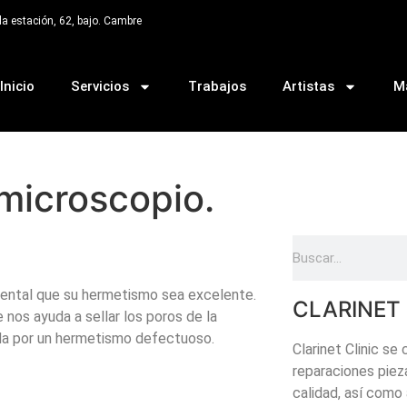
 la estación, 62, bajo. Cambre
Inicio
Servicios
Trabajos
Artistas
Ma
microscopio.
mental que su hermetismo sea excelente.
CLARINET 
 nos ayuda a sellar los poros de la
cada por un hermetismo defectuoso.
Clarinet Clinic s
reparaciones piez
consigue un hermetismo absoluto dentro
os poros están sellados y el vértice es
e la continuidad del vértice del oído.
calidad, así como
n un trabajo de calidad, sobre todo en
el oído tal y como sale de fábrica
nar imperfecciones.