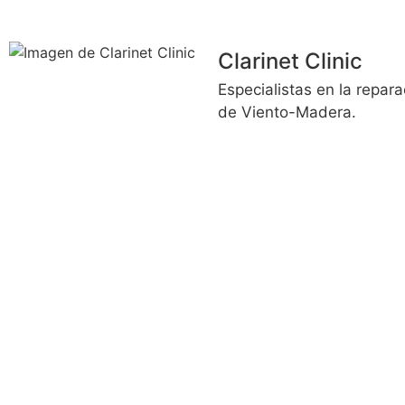
Todos esos defectos merman muchísimo el hermetismo del
totalmente esférico y co
los clarinetes que montan zapatillas 
Clarinet Clinic
Especialistas en la repara
de Viento-Madera.