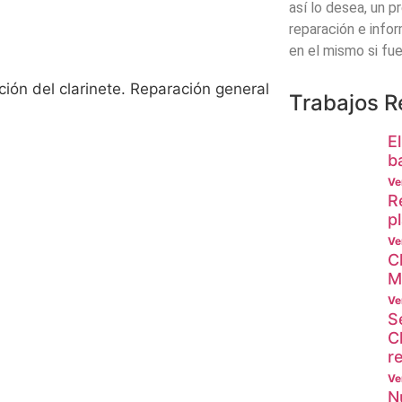
 instrumento y endurecen la emisión.
ntínuo.
así lo desea, un 
de tripa o goretex.
reparación e info
en el mismo si fu
ción del clarinete. Reparación general
Trabajos R
E
b
Ve
R
p
Ve
C
M
Ve
S
C
r
Ve
N